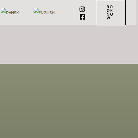
BO
OK
NO
W