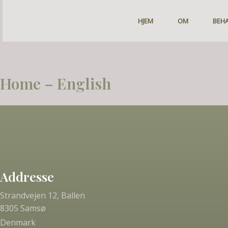
Gå
til
HJEM
OM
BEH
indholdet
Home – English
Addresse
Strandvejen 12, Ballen
8305 Samsø
Denmark